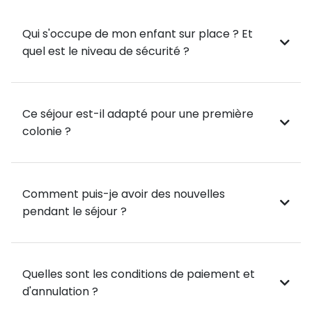
Qui s'occupe de mon enfant sur place ? Et
2 sessions de stand-up paddle 🏄‍♂️ : Découvre ce
quel est le niveau de sécurité ?
sport californien en pagayant sur une planche, idéal
pour se dépenser tout en profitant de la mer !
2 sessions de canoë 🛶 : Explore le lac marin en
Ce séjour est-il adapté pour une première
canoë, pour une expérience tranquille au contact de
colonie ?
la nature.
Initiation au sauvetage côtier 🛑 : Apprends les
gestes de sécurité en mer de manière ludique et
Comment puis-je avoir des nouvelles
citoyenne.
pendant le séjour ?
Grands jeux et sports collectifs 🏀⚽ : Des activités
dynamiques pour te défouler et te faire de nouveaux
Quelles sont les conditions de paiement et
amis !
d'annulation ?