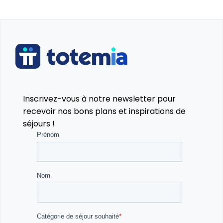
Talent show 🌟
Soirée DVD 🎥
Casino night 🎲
Loup-garou 🐺
Inscrivez-vous à notre newsletter pour
Une immersion totale dans la nature et le sport 🌳
recevoir nos bons plans et inspirations de
séjours !
Profite de l'atmosphère unique des Landes pour
combiner sport, nature, détente et amitié. Ce séjour
te permettra non seulement d'améliorer tes
compétences aquatiques, mais aussi de te créer des
souvenirs incroyables dans un cadre idyllique !
Alors, prêt à vivre cette aventure excitante et pleine
de découvertes ? 🌊