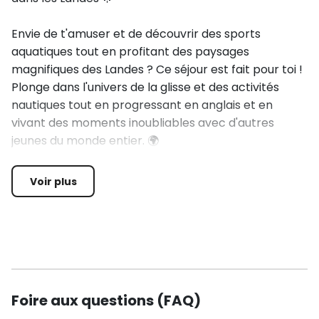
Envie de t'amuser et de découvrir des sports
aquatiques tout en profitant des paysages
magnifiques des Landes ? Ce séjour est fait pour toi !
Plonge dans l'univers de la glisse et des activités
nautiques tout en progressant en anglais et en
vivant des moments inoubliables avec d'autres
jeunes du monde entier. 🌍
PROGRAMME D'ACTIVITÉS AQUATIQUES 🏄‍♂️
Voir plus
Tu auras la chance de pratiquer 10 sessions de glisse
sous l'encadrement de moniteurs diplômés des
écoles de surf et de glisse. Voici ce qui t'attend :
5 sessions de surf ou de bodyboard 🏄‍♀️ : Affronte les
Foire aux questions (FAQ)
vagues de l'océan et apprends les bases de ces
sports aquatiques emblématiques.