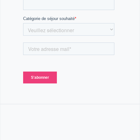
🚀 En résumé :
Un séjour 100% foot où tu apprendras à jouer comme
un pro tout en profitant d'activités variées. Grâce
aux tournois, entraînements, défis et moments de
détente, tu reviendras chez toi avec des souvenirs
inoubliables et des progrès remarquables !
Alors, prêt à chausser tes crampons et à entrer sur
le terrain ? ⚽🔥