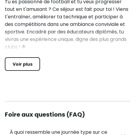
Tu es passionné de football et tu veux progresser
tout en t'amusant ? Ce séjour est fait pour toi ! Viens
t'entraîner, améliorer ta technique et participer à
des compétitions dans une ambiance conviviale et
sportive. Encadré par des éducateurs diplômés, tu
vivras une expérience unique, digne des plus grands
clubs ! 🌟
🏆 AU PROGRAMME (à titre indicatif) :
Voir plus
⚽ 1. Entraînements et Perfectionnement
Deux séances quotidiennes encadrées par des
éducateurs diplômés.
Foire aux questions (FAQ)
Travail sur les thématiques techniques et tactiques :
dribbles, passes, tirs, placements, gestion du jeu.
À quoi ressemble une journée type sur ce