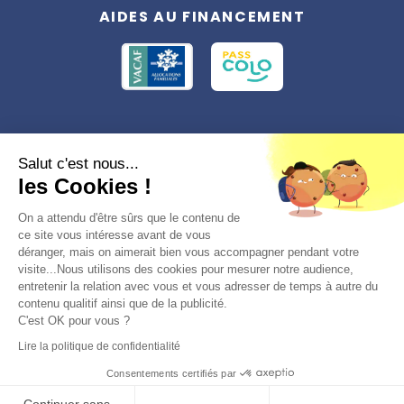
AIDES AU FINANCEMENT
Conformément à la réglementation applicable en matière de données
Salut c'est nous...
personnelles, vous disposez d'un droit d'accès, de rectification et
les Cookies !
d'effacement, du droit à la limitation du traitement des données vous
concernant. Vous pouvez consulter
notre politique de confidentialité
Préférences des cookies >
On a attendu d'être sûrs que le contenu de
ce site vous intéresse avant de vous
déranger, mais on aimerait bien vous accompagner pendant votre
visite...Nous utilisons des cookies pour mesurer notre audience,
entretenir la relation avec vous et vous adresser de temps à autre du
contenu qualitif ainsi que de la publicité.
C'est OK pour vous ?
© 2026, Totemia
Lire la politique de confidentialité
Plan du site
CGV/CGU
Politique de
Consentements certifiés par
confidentialité
Réserver