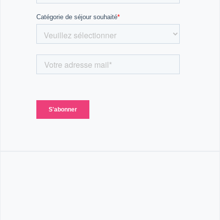
des toilettes sèches et une douche à proximité. Les
sanitaires sont écologiques, pour respecter
l'environnement. 🌱
Repas Bio et Locaux 🍽️ : Tous les repas sont réalisés
à partir de produits bio et locaux. Des repas sains et
équilibrés, préparés avec soin, pour une expérience
encore plus naturelle. 🥗
Approche Écologique 🌎 : Une attention particulière
est portée à la gestion des déchets, à l’utilisation de
produits écologiques pour l’entretien et à la
consommation responsable.
Les Extras 🎁
Possibilité de valider des galops FFE : Si tu souhaites
valider tes galops FFE (Fédération Française