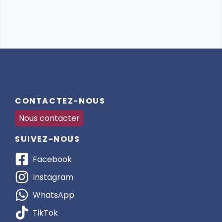
d’Équitation), il est possible de le faire à la fin du
séjour, sous réserve de ton niveau. 🎖️
Ambiance Familiale : L’équipe crée une ambiance
chaleureuse et conviviale où chacun peut se sentir
chez soi. 🏡
Pourquoi Choisir Ce Séjour ?
CONTACTEZ-NOUS
Nous contacter
Un séjour immersif où tu vivras au rythme de la
ferme et des chevaux 🐴🌿.
SUIVEZ-NOUS
Un encadrement personnalisé et des activités
Facebook
variées pour tous les niveaux 🎯.
Instagram
Une expérience écologique qui respecte
WhatsApp
l’environnement et la nature 🌍.
TikTok