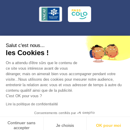
Conformément à la réglementation applicable en matière de données
Salut c'est nous...
personnelles, vous disposez d'un droit d'accès, de rectification et
les Cookies !
d'effacement, du droit à la limitation du traitement des données vous
concernant. Vous pouvez consulter
notre politique de confidentialité
Préférences des cookies >
On a attendu d'être sûrs que le contenu de
ce site vous intéresse avant de vous
déranger, mais on aimerait bien vous accompagner pendant votre
visite...Nous utilisons des cookies pour mesurer notre audience,
entretenir la relation avec vous et vous adresser de temps à autre du
contenu qualitif ainsi que de la publicité.
C'est OK pour vous ?
© 2026, Totemia
Lire la politique de confidentialité
Plan du site
CGV/CGU
Politique de
Consentements certifiés par
confidentialité
Réserver
Continuer sans
Je choisis
OK pour moi
accepter