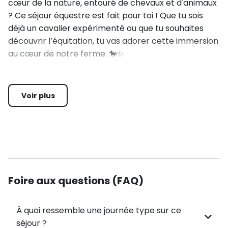
cœur de la nature, entouré de chevaux et d'animaux
? Ce séjour équestre est fait pour toi ! Que tu sois
déjà un cavalier expérimenté ou que tu souhaites
découvrir l’équitation, tu vas adorer cette immersion
au cœur de notre ferme. 🐎✨
Au Programme :
Voir plus
Équitation et Activités Équestres 🐴
Balades à cheval 🚶‍♀️🐴 : Profite de magnifiques
balades à cheval à travers les paysages naturels,
adaptés à ton niveau, avec des moments de
détente en pleine nature.
Foire aux questions (FAQ)
Ponygames 🎮🐴 : Amuse-toi lors de compétitions de
jeux équestres ! Des activités ludiques et conviviales
À quoi ressemble une journée type sur ce
en équipe pour vivre l'équitation autrement.
séjour ?