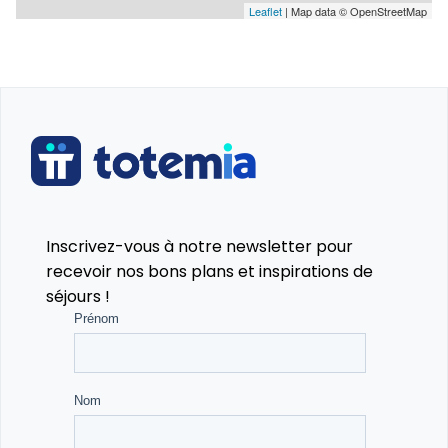
Encadrement et Ambiance 🎉
Leaflet
| Map data © OpenStreetMap
Petits Groupes : Les enfants sont répartis en petits
groupes de 8 maximum pour garantir un
encadrement personnalisé et de qualité. Tu montes
à cheval tous les jours, entre 4 et 6 heures par jour.
🕓
Moniteurs et Animateurs Qualifiés 🎓 : Notre équipe
est composée de monitrices d’équitation et
Inscrivez-vous à notre newsletter pour
d’animateurs diplômés, passionnés par leur métier.
recevoir nos bons plans et inspirations de
Tu seras accompagné(e) à chaque étape pour
séjours !
progresser et t’amuser en toute sécurité. 🏅
Hébergement et Écologie 🌍
Sous des Tipis en Toile 🏕️ : Tu logeras dans des tipis
confortables, installés au cœur de la nature, avec