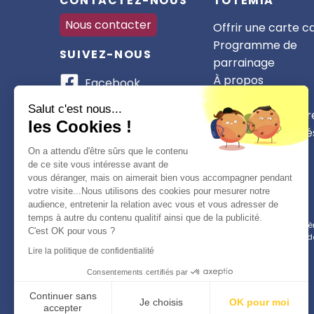
CONTACTEZ-NOUS
TOTEMIA
Nous contacter
Offrir une carte 
Programme de
SUIVEZ-NOUS
parrainage
À propos
Facebook
Nos partenaires
Instagram
Salut c'est nous...
Devenir partenair
les Cookies !
CSE et collectivité
WhatsApp
On a attendu d'être sûrs que le contenu
TikTok
de ce site vous intéresse avant de
vous déranger, mais on aimerait bien vous accompagner pendant
votre visite...Nous utilisons des cookies pour mesurer notre
audience, entretenir la relation avec vous et vous adresser de
temps à autre du contenu qualitif ainsi que de la publicité.
Conformément à la réglementation applicable en matière 
C'est OK pour vous ?
d
Lire la politique de confidentialité
Consentements certifiés par
Continuer sans
Je choisis
OK pour moi
accepter