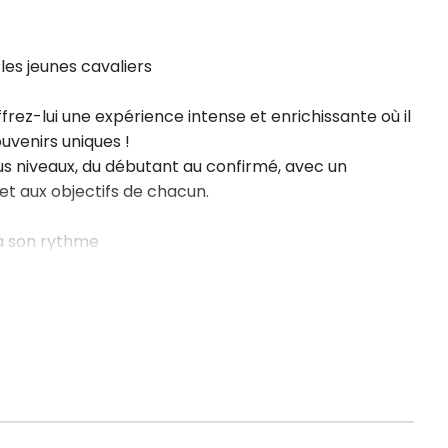
les jeunes cavaliers
frez-lui une expérience intense et enrichissante où il
uvenirs uniques !
ous niveaux, du débutant au confirmé, avec un
 aux objectifs de chacun.
à son rythme
2 heures avec des moniteurs expérimentés :
vers des jeux ludiques et une approche bienveillante.
aut d’obstacles, cross (sous réserve conditions
ver de nouveaux défis.
atelier découverte des nouvelles activités équestres et
nce.