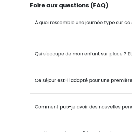
Foire aux questions (FAQ)
*Les ateliers mentionnés sont indicatifs, ils
fonction des conditions météo et des envies
À quoi ressemble une journée type sur ce 
Balades en pleine nature, et pourquoi pas 
🐴 Un lien unique avec sa monture : Nos che
leur énergie, permettent à chaque cavalier
Qui s'occupe de mon enfant sur place ? Et 
compagnon.
🎓 Passage des Galops : possibilité de prépa
l’encadrement de moniteurs diplômés.
Ce séjour est-il adapté pour une première
🌟 Des activités variées pour un séjour équili
Comment puis-je avoir des nouvelles pend
Quand les bottes sont au repos, place aux loi
🕶 En journée :