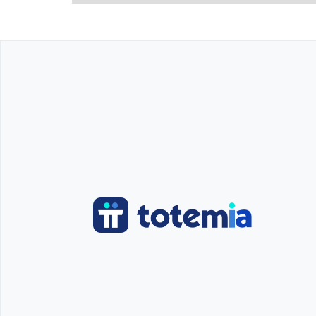
9h-11h : Séance équestre
12h : Déjeuner en plein air
14h-16h : Séance équestre
16h30 : Piscine ou jeux collectifs
19h : Dîner convivial
20h : Soirée thématique
21h30-22h30 : Coucher selon l’âge
Une colonie 100 % équitation et fun, dans un
repart avec des souvenirs inoubliables ! 🌿
ℹ️ Infos pratiques : Pour certains séjours de 