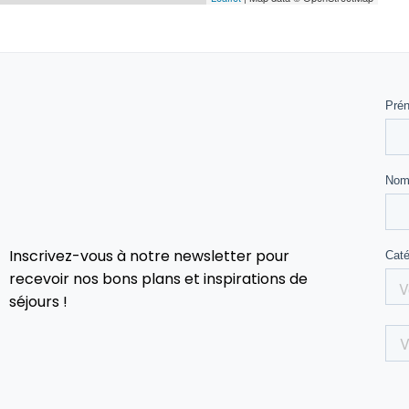
Inscrivez-vous à notre newsletter pour
recevoir nos bons plans et inspirations de
séjours !
 cadre sécurisé et bienveillant, où chaque enfant

6 jours, une prise en charge à Toulouse est obligatoire.