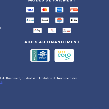
MODES DE PAIEMENT
En ligne
Bonjour ! 👋 Je suis l'assistant
Totemia. Posez-moi vos
questions sur nos séjours !
a
AIDES AU FINANCEMENT
d'effacement, du droit à la limitation du traitement des
té