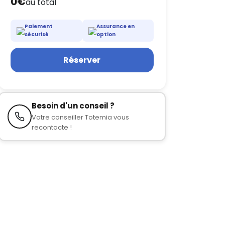
0€
au total
Paiement
Assurance en
sécurisé
option
Réserver
Besoin d'un conseil ?
Votre conseiller Totemia vous
recontacte !