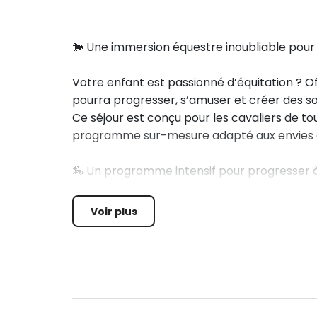
🐎 Une immersion équestre inoubliable pour 
Votre enfant est passionné d’équitation ? Of
pourra progresser, s’amuser et créer des so
Ce séjour est conçu pour les cavaliers de t
programme sur-mesure adapté aux envies et
🏇 Un programme intensif pour progresser 
Chaque jour, deux séances d’équitation de 
Voir plus
Débutants : découverte de l’équitation à tra
Confirmés : perfectionnement en dressage, s
climatiques et du terrain) et TREC pour rele
Ateliers spéciaux : voltige, jeux équestres, 
soins aux chevaux pour enrichir son expérie