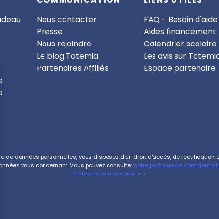
COMMUNICATION
LIENS UTILES
cadeau
Nous contacter
FAQ - Besoin d'aide
Presse
Aides financement
Nous rejoindre
Calendrier scolaire
Le blog Totemia
Les avis sur Totemi
Partenaires Affiliés
Espace partenaire
e
s
de données personnelles, vous disposez d'un droit d'accès, de rectification et 
onnées vous concernant. Vous pouvez consulter
notre politique de confidentiali
Préférences des cookies >