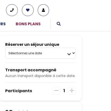
URS
BONS PLANS
Réserver un séjour unique
01 76 38 10 92
Du lundi au vendredi : 9h30-13h et 14h-19h
Transport accompagné
Le samedi : 10h-17h
Aucun transport disponible à cette date.
Tous nos moyens de contact
1
Participants