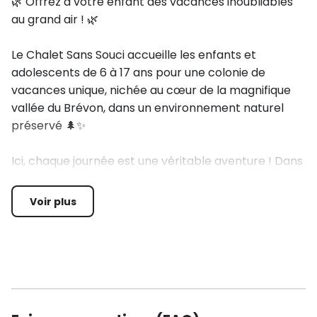
🌿 Offrez à votre enfant des vacances inoubliables
au grand air ! 🌿
Le Chalet Sans Souci accueille les enfants et
adolescents de 6 à 17 ans pour une colonie de
vacances unique, nichée au cœur de la magnifique
vallée du Brévon, dans un environnement naturel
préservé 🌲✨
Ici, chaque journée est une véritable aventure ! Dans
une ambiance chaleureuse, sécurisée et
bienveillante, les enfants profitent d’un programme
Voir plus
riche mêlant équitation, activités sportives, jeux
collectifs et moments de convivialité, favorisant
l’autonomie, la confiance en soi et les nouvelles
amitiés 🤝💛
🐎 Une immersion complète dans l’univers du cheval