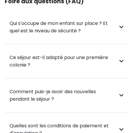
Foire aux questions (FAQ)
Les enfants participent à 4 séances d’équitation
encadrées par des professionnels passionnés : soins
aux chevaux, préparation, cours adaptés au niveau
Qui s'occupe de mon enfant sur place ? Et
de chacun et balades en pleine nature 🌄
quel est le niveau de sécurité ?
🏹🚴‍♂️🌳 Des activités variées pour bouger et
s’amuser
Accrobranche, tir à l’arc, balades à vélo, piscine 🏊‍♀️,
Ce séjour est-il adapté pour une première
grands jeux et animations rythment le séjour, sans
colonie ?
oublier les veillées festives pour partager des
souvenirs inoubliables 🌟🔥
🍽️ Séjour en pension complète
Comment puis-je avoir des nouvelles
pendant le séjour ?
Hébergement confortable, repas équilibrés et
encadrement attentif : tout est pensé pour que les
enfants passent des vacances exceptionnelles… et
Quelles sont les conditions de paiement et
que les parents partent l’esprit tranquille 😌