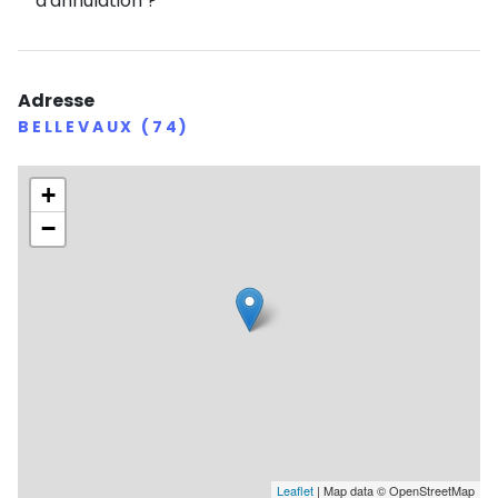
d'annulation ?
👉 Une colonie 100 % nature, sport et aventure, pour
des souvenirs qui resteront gravés longtemps 💚
Adresse
BELLEVAUX (74)
+
−
Leaflet
| Map data © OpenStreetMap