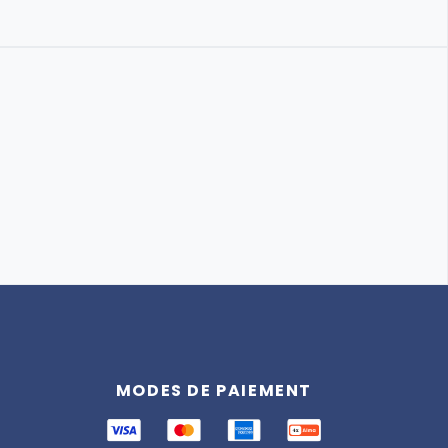
Assistant
Totemia
MODES DE PAIEMENT
En ligne