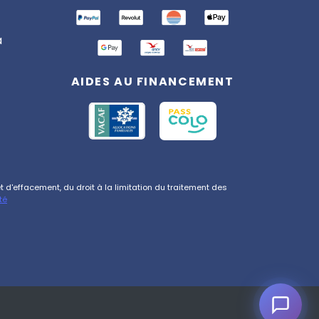
Bonjour ! 👋 Je suis l'assistant
Totemia. Posez-moi vos
questions sur nos séjours !
a
AIDES AU FINANCEMENT
d'effacement, du droit à la limitation du traitement des
té