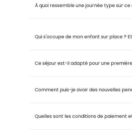
Mais aussi… Baignades, balades, shopping e
À quoi ressemble une journée type sur ce 
seront au programme de ce fabuleux séjour
Le peuple crétois, si fier, vous accueillera 
Qui s'occupe de mon enfant sur place ? Et 
Ce séjour est-il adapté pour une première
Comment puis-je avoir des nouvelles pend
Quelles sont les conditions de paiement et