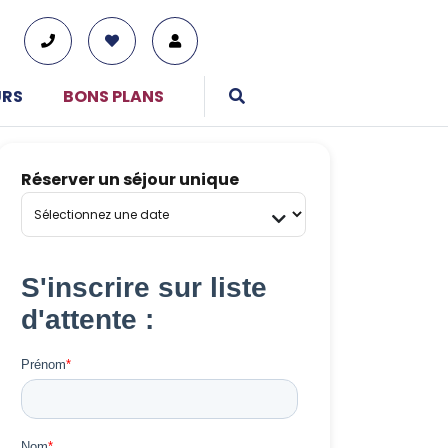
URS
BONS PLANS
Réserver un séjour unique
01 76 38 10 92
Du lundi au vendredi : 9h30-13h et 14h-19h
Le samedi : 10h-17h
Tous nos moyens de contact