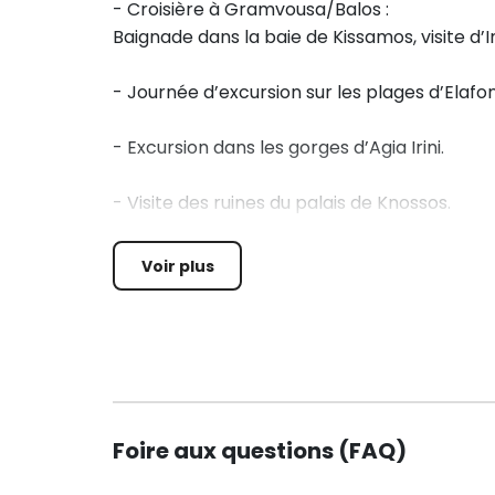
- Croisière à Gramvousa/Balos :
Baignade dans la baie de Kissamos, visite d’I
- Journée d’excursion sur les plages d’Elafoni
- Excursion dans les gorges d’Agia Irini.
- Visite des ruines du palais de Knossos.
- Visite de la Canée
Voir plus
- Plages de Falassarna
- Parc aquatique
- Activités aquatiques : snorkeling…
Foire aux questions (FAQ)
- Journées activités : bowling…