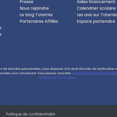
Presse
Aides financement
Nous rejoindre
Calendrier scolaire
Le blog Totemia
Les avis sur Totemi
Partenaires Affiliés
Espace partenaire
e
s
de données personnelles, vous disposez d'un droit d'accès, de rectification et 
onnées vous concernant. Vous pouvez consulter
notre politique de confidentiali
Préférences des cookies >
s Options
Politique de confidentialité