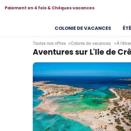
Paiement en 4 fois & Chèques vacances
COLONIE DE VACANCES
ÉTÉ
Toutes nos offres
Colonie de vacances
À l'étr
Aventures sur L'Ile de Cr