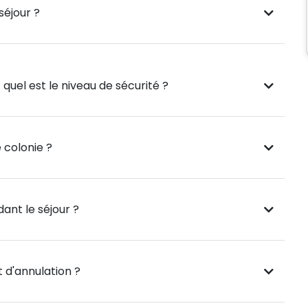
t animations organisées par l’équipe encadrante
séjour ?
 !
avec beaucoup de gentillesse !
quel est le niveau de sécurité ?
 colonie ?
ant le séjour ?
 d'annulation ?