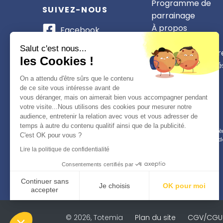
Programme de
SUIVEZ-NOUS
parrainage
À propos
Facebook
Nos partenaires
Instagram
Salut c'est nous...
Devenir partenair
les Cookies !
CSE et collectivité
WhatsApp
On a attendu d'être sûrs que le contenu
TikTok
de ce site vous intéresse avant de
vous déranger, mais on aimerait bien vous accompagner pendant
votre visite...Nous utilisons des cookies pour mesurer notre
audience, entretenir la relation avec vous et vous adresser de
temps à autre du contenu qualitif ainsi que de la publicité.
Conformément à la réglementation applicable en matière 
C'est OK pour vous ?
d
Lire la politique de confidentialité
Consentements certifiés par
Continuer sans
Je choisis
OK pour moi
accepter
Plateforme de Gestion du Consentement : Personnalisez vo
Axeptio consent
© 2026, Totemia
Plan du site
CGV/CGU