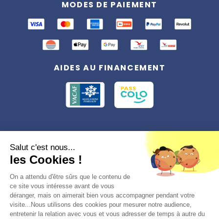
MODES DE PAIEMENT
AIDES AU FINANCEMENT
Conformément à la réglementation applicable en matière de données
Salut c'est nous...
personnelles, vous disposez d'un droit d'accès, de rectification et
les Cookies !
d'effacement, du droit à la limitation du traitement des données vous
concernant. Vous pouvez consulter
notre politique de confidentialité
Préférences des cookies >
On a attendu d'être sûrs que le contenu de
ce site vous intéresse avant de vous
déranger, mais on aimerait bien vous accompagner pendant votre
visite...Nous utilisons des cookies pour mesurer notre audience,
entretenir la relation avec vous et vous adresser de temps à autre du