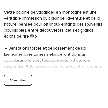
Cette colonie de vacances en montagne est une
véritable immersion au cœur de l’aventure et de la
nature, pensée pour offrir aux enfants des souvenirs
inoubliables, entre découvertes, défis et grands
éclats de rire 😄🌿
🔹 Sensations fortes et dépassement de soi
Les jeunes aventuriers s’élanceront dans un
accrobranche spectaculaire avec 70 ateliers
suspendus 🌳🧗‍♂️ : passerelles, échelles et tyroliennes
pour tester leur équilibre en toute sécurité. Deux
descentes en luge d’été 🚀❄️ viendront ajouter une
Voir plus
bonne dose d’adrénaline et de fun !
?? Jeux, sport et esprit d’équipe
Initiation au Soft Archery 🏹 et au tir à la sarbacane,