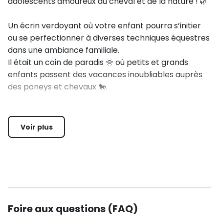
adolescents amoureux du cheval et de la nature ! 🌿
Un écrin verdoyant où votre enfant pourra s’initier
ou se perfectionner à diverses techniques équestres
dans une ambiance familiale.
Il était un coin de paradis 🌞 où petits et grands
enfants passent des vacances inoubliables auprès
des poneys et chevaux 🐎.
Un endroit bordé de champs et de forêt 🌾🌳, où les
attend la petite famille des écuries du Bouscassé,
Voir plus
impatiente de faire partager son amour du cheval
💚.
🧑‍🏫 Encadrés par Estelle Thévenot et son équipe
passionnée, les enfants découvrent ou se
perfectionnent à diverses techniques équestres, du
Foire aux questions (FAQ)
débutant au Galop 7.