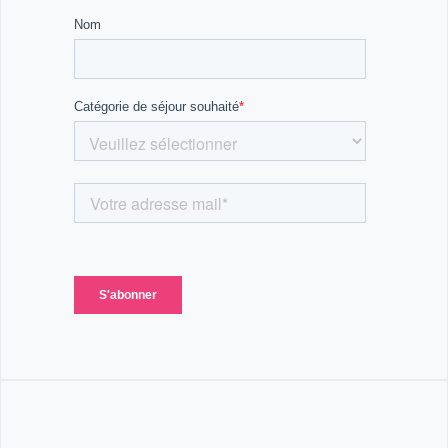
14h30/14h45 : Deuxième séance à cheval
16h15 : Pansage
16h30/16h45 : Soins du soir 🐴
17h : Goûter aux écuries ou aux gîtes 🍪
17h15 : Jeux d’eau, jeux, révision des galops, douche 🚿
19h30 : Repas*, jeux
21h/21h30 : Coucher 😴
(*Pour les plus de 15 ans, coucher autorisé jusqu’à
22h/22h30 avec autorisation parentale)
➡️ Durant toute la semaine, les enfants sont
encouragés à participer aux tâches quotidiennes :
mettre/desservir la table, garder leur chambre
propre et rangée 🧹
🎉 Temps forts du séjour :
• Vendredi matin : Randonnée au lac + baignade