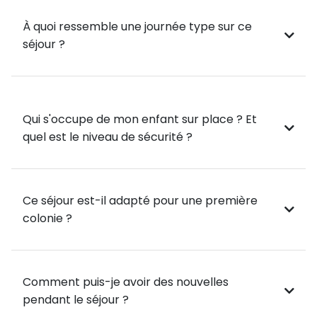
🎯 Au programme du séjour :
À quoi ressemble une journée type sur ce
séjour ?
Dressage, saut d’obstacle, cross, soins aux chevaux,
mais aussi voltige, balades, randonnées, tir à l’arc à
cheval 🏹, pony games…
La pratique et les activités seront bien sûr adaptées
Qui s'occupe de mon enfant sur place ? Et
au niveau et aux souhaits de vos jeunes cavaliers en
quel est le niveau de sécurité ?
herbe.
Ils pourront aussi, au cours de leur séjour, passer
leurs Galops (examens fédéraux) 🏅 et ainsi valider
leurs acquis équestres.
Ce séjour est-il adapté pour une première
colonie ?
🎲 En fonction de leurs envies, de leurs âges et de la
météo, ils pourront également profiter :
Comment puis-je avoir des nouvelles
• des jeux d'eau 💦 (ventre glisse...)
pendant le séjour ?
• du ping-pong 🏓