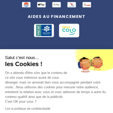
AIDES AU FINANCEMENT
Conformément à la réglementation applicable en matière de données
Salut c'est nous...
personnelles, vous disposez d'un droit d'accès, de rectification et
les Cookies !
d'effacement, du droit à la limitation du traitement des données vous
concernant. Vous pouvez consulter
notre politique de confidentialité
Préférences des cookies >
On a attendu d'être sûrs que le contenu de
ce site vous intéresse avant de vous
déranger, mais on aimerait bien vous accompagner pendant votre
visite...Nous utilisons des cookies pour mesurer notre audience,
entretenir la relation avec vous et vous adresser de temps à autre du
contenu qualitif ainsi que de la publicité.
C'est OK pour vous ?
© 2026, Totemia
Lire la politique de confidentialité