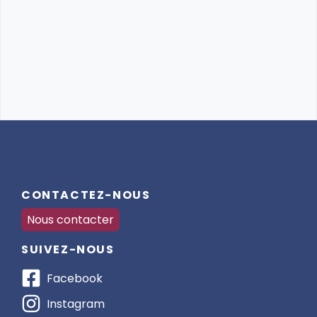
avec les poneys et chevaux (à partir du Galop 3) 🌊
🐴
• Jeudi soir : Soirée musicale 🎶 et jeux de piste 🧭
CONTACTEZ-NOUS
Nous contacter
SUIVEZ-NOUS
Facebook
Instagram