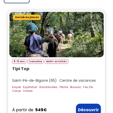
En ligne
Dernières places
Bonjour ! 👋 Je suis l'assistant Totemia.
Posez-moi vos questions sur nos
séjours !
8-12 ans
1 semaine
Multi-activités
Tipi Top
Saint-Pé-de-Bigorre (65) · Centre de vacances
Kayak · Equitation · Randonnées · Pêche · Bivouac · Feu De
Camp · Visites
À partir de
549€
Découvrir