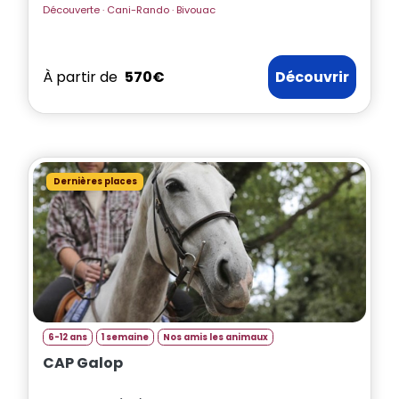
Découverte · Cani-Rando · Bivouac
À partir de
570€
Découvrir
Dernières places
6-12 ans
1 semaine
Nos amis les animaux
CAP Galop