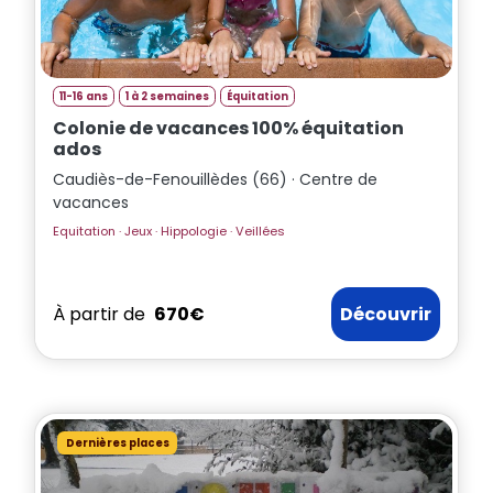
11-16 ans
1 à 2 semaines
Équitation
Colonie de vacances 100% équitation
ados
Caudiès-de-Fenouillèdes (66) · Centre de
vacances
Equitation · Jeux · Hippologie · Veillées
À partir de
670€
Découvrir
Dernières places