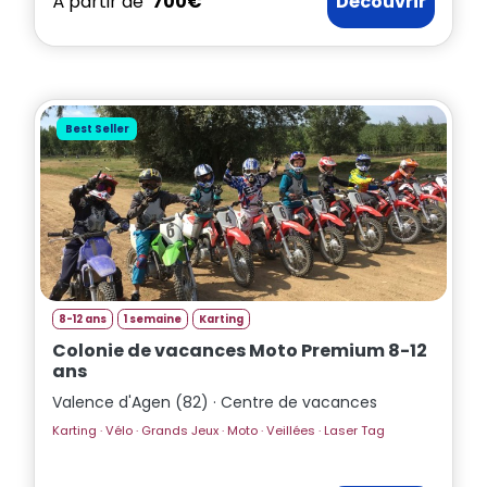
À partir de
700€
Découvrir
Best Seller
8-12 ans
1 semaine
Karting
Colonie de vacances Moto Premium 8-12
ans
Valence d'Agen (82) · Centre de vacances
Karting · Vélo · Grands Jeux · Moto · Veillées · Laser Tag