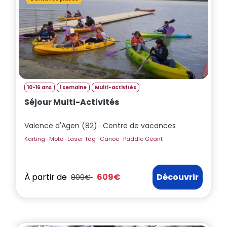
10-16 ans
1 semaine
Multi-activités
Séjour Multi-Activités
Valence d'Agen (82) · Centre de vacances
Karting · Moto · Laser Tag · Canoë · Paddle Géant
À partir de
609€
Découvrir
809€