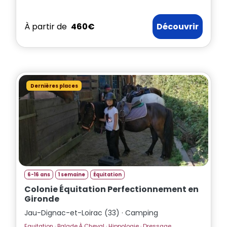
À partir de
460€
Découvrir
Dernières places
6-16 ans
1 semaine
Équitation
Colonie Équitation Perfectionnement en
Gironde
Jau-Dignac-et-Loirac (33) · Camping
Equitation · Balade À Cheval · Hippologie · Dressage