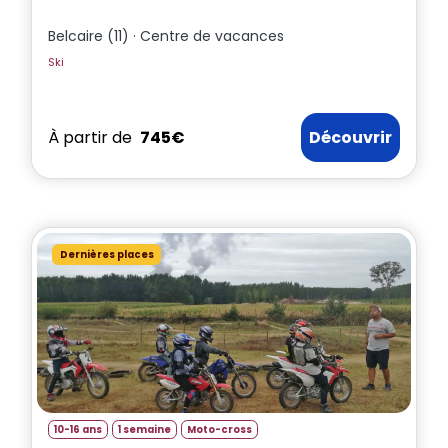
Belcaire (11) · Centre de vacances
Ski
À partir de
745€
Découvrir
Dernières places
10-16 ans
1 semaine
Moto-cross