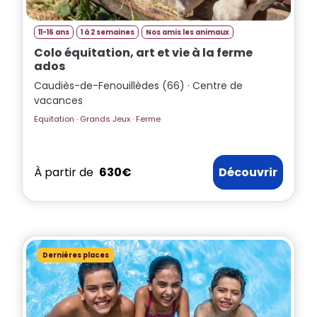
11-16 ans
1 à 2 semaines
Nos amis les animaux
Colo équitation, art et vie à la ferme
ados
Caudiès-de-Fenouillèdes (66) · Centre de
vacances
Equitation · Grands Jeux · Ferme
À partir de
630€
Découvrir
Dernières places