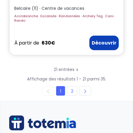
Belcaire (11) · Centre de vacances
Accrobranche · Escalade · Randonnées · Archery Tag · Cani-
Rando
À partir de
630€
Découvrir
21 entrées
Par page
Affichage des résultats 1 - 21 parmi 35.
Page
Page
1
2