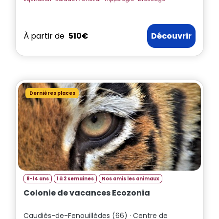
À partir de
510€
Découvrir
Dernières places
8-14 ans
1 à 2 semaines
Nos amis les animaux
Colonie de vacances Ecozonia
Caudiès-de-Fenouillèdes (66) · Centre de