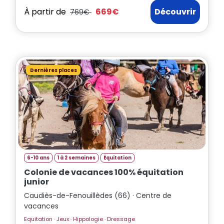
À partir de
669€
Découvrir
769€
Dernières places
6-10 ans
1 à 2 semaines
Équitation
Colonie de vacances 100% équitation
junior
Caudiès-de-Fenouillèdes (66) · Centre de
vacances
Equitation · Jeux · Hippologie · Dressage