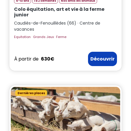
4-10 ans
1 à 2 semaines
Nos amis les animaux
Colo équitation, art et vie à la ferme
junior
Caudiès-de-Fenouillèdes (66) · Centre de
vacances
Equitation · Grands Jeux · Ferme
À partir de
630€
Découvrir
Dernières places