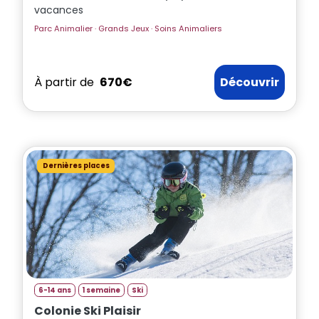
vacances
Parc Animalier · Grands Jeux · Soins Animaliers
À partir de
670€
Découvrir
Dernières places
6-14 ans
1 semaine
Ski
Colonie Ski Plaisir