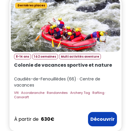
Dernières places
8-14 ans
1 à 2 semaines
Multi activités aventure
Colonie de vacances sportive et nature
Caudiès-de-Fenouillèdes (66) · Centre de
vacances
Vtt · Accrobranche · Randonnées · Archery Tag · Rafting ·
Canoraft
À partir de
630€
Découvrir