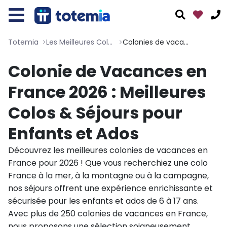
Totemia
Les Meilleures Colonies de vacances - Totemia
Colonies de vacances en France
Colonie de Vacances en
France 2026 : Meilleures
Colos & Séjours pour
01 76 38 10 92
Enfants et Ados
Du lundi au vendredi : 9h30-13h et 14h-19h
Le samedi : 10h-17h
Découvrez les meilleures colonies de vacances en
France pour 2026 ! Que vous recherchiez une colo
Tous nos moyens de contact
France à la mer, à la montagne ou à la campagne,
nos séjours offrent une expérience enrichissante et
sécurisée pour les enfants et ados de 6 à 17 ans.
Avec plus de 250 colonies de vacances en France,
nous proposons une sélection soigneusement