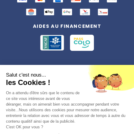
AIDES AU FINANCEMENT
Conformément à la réglementation applicable en matière de données
Salut c'est nous...
personnelles, vous disposez d'un droit d'accès, de rectification et
les Cookies !
d'effacement, du droit à la limitation du traitement des données vous
concernant. Vous pouvez consulter
notre politique de confidentialité
Préférences des cookies >
On a attendu d'être sûrs que le contenu de
ce site vous intéresse avant de vous
déranger, mais on aimerait bien vous accompagner pendant votre
visite...Nous utilisons des cookies pour mesurer notre audience,
entretenir la relation avec vous et vous adresser de temps à autre du
contenu qualitif ainsi que de la publicité.
C'est OK pour vous ?
© 2026, Totemia