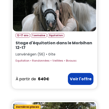
12-17 ans
1 semaine
Équitation
Stage d'équitation dans le Morbihan
12-17
Lanvénégen (56) • Gîte
Equitation • Randonnées • Veillées • Bivouac
À partir de
640€
Voir l'offre
Dernières places