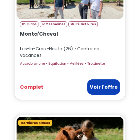
12-15 ans
1 à 2 semaines
Multi-activités
Monta'Cheval
Lus-la-Croix-Haute (26) • Centre de
vacances
Accrobranche • Equitation • Veillées • Trottinette
Complet
Voir l'offre
Dernières places