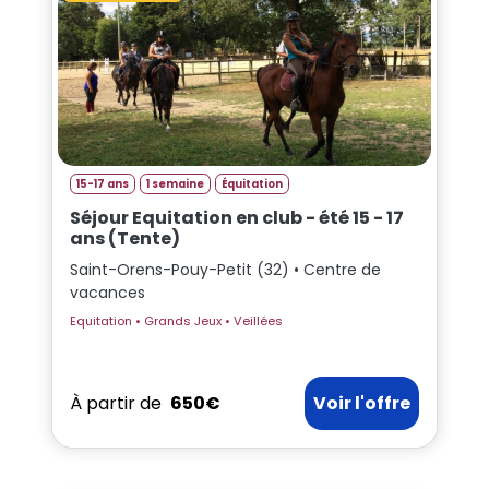
15-17 ans
1 semaine
Équitation
Séjour Equitation en club - été 15 - 17
ans (Tente)
Saint-Orens-Pouy-Petit (32) • Centre de
vacances
Equitation • Grands Jeux • Veillées
À partir de
650€
Voir l'offre