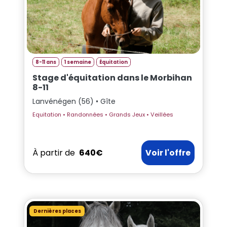
8-11 ans
1 semaine
Équitation
Stage d'équitation dans le Morbihan
8-11
Lanvénégen (56) • Gîte
Equitation • Randonnées • Grands Jeux • Veillées
À partir de
640€
Voir l'offre
Dernières places