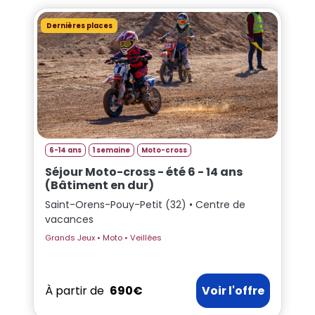
Dernières places
6-14 ans
1 semaine
Moto-cross
Séjour Moto-cross - été 6 - 14 ans
(Bâtiment en dur)
Saint-Orens-Pouy-Petit (32) • Centre de
vacances
Grands Jeux • Moto • Veillées
À partir de
690€
Voir l'offre