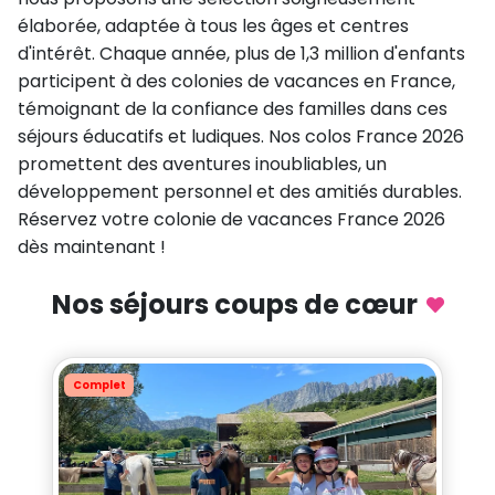
Assistant
Totemia
élaborée, adaptée à tous les âges et centres
En ligne
d'intérêt. Chaque année, plus de 1,3 million d'enfants
participent à des colonies de vacances en France,
témoignant de la confiance des familles dans ces
Bonjour ! 👋 Je suis l'assistant Totemia.
Posez-moi vos questions sur nos
séjours éducatifs et ludiques. Nos colos France 2026
séjours !
promettent des aventures inoubliables, un
développement personnel et des amitiés durables.
Réservez votre colonie de vacances France 2026
dès maintenant !
Nos séjours coups de cœur
Complet