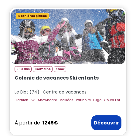
Dernières places
6-13 ans
1 semaine
Snow
Colonie de vacances Ski enfants
Le Biot (74) · Centre de vacances
Biathlon · Ski · Snowboard · Veillées · Patinoire · Luge · Cours Esf
À partir de
1245€
Découvrir