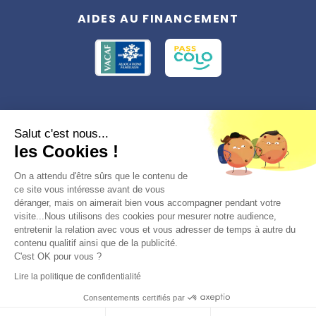
AIDES AU FINANCEMENT
Conformément à la réglementation applicable en matière de données
Salut c'est nous...
personnelles, vous disposez d'un droit d'accès, de rectification et
les Cookies !
d'effacement, du droit à la limitation du traitement des données vous
concernant. Vous pouvez consulter
notre politique de confidentialité
Préférences des cookies >
On a attendu d'être sûrs que le contenu de
ce site vous intéresse avant de vous
déranger, mais on aimerait bien vous accompagner pendant votre
visite...Nous utilisons des cookies pour mesurer notre audience,
entretenir la relation avec vous et vous adresser de temps à autre du
contenu qualitif ainsi que de la publicité.
C'est OK pour vous ?
© 2026, Totemia
Lire la politique de confidentialité
Plan du site
CGV/CGU
Politique de
Consentements certifiés par