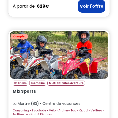
À partir de
629€
Voir l'offre
Complet
12-17 ans
1 semaine
Multi activités aventure
Mix Sports
La Martre (83) • Centre de vacances
Canyoning • Escalade • Vélo • Archery Tag • Quad • Veillées •
Trottinette • Kart À Pédales