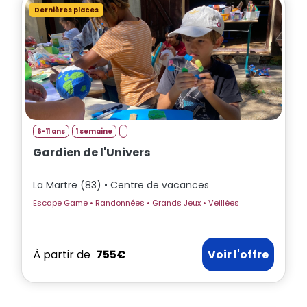
Bonjour ! 👋 Je suis l'assistant Totemia.
Dernières places
Posez-moi vos questions sur nos
séjours !
6-11 ans
1 semaine
Gardien de l'Univers
La Martre (83) • Centre de vacances
Escape Game • Randonnées • Grands Jeux • Veillées
À partir de
755€
Voir l'offre