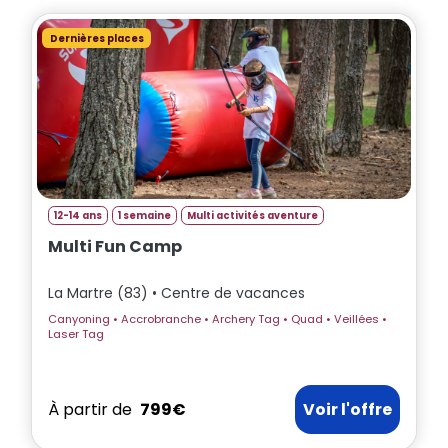
Dernières places
12-14 ans
1 semaine
Multi activités aventure
Multi Fun Camp
La Martre (83) • Centre de vacances
Canyoning • Accrobranche • Archery Tag • Quad • Veillées •
Laser Tag
À partir de
799€
Voir l'offre