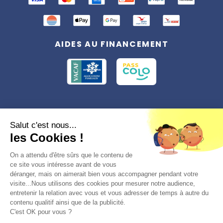
AIDES AU FINANCEMENT
Conformément à la réglementation applicable en matière de données
Salut c'est nous...
personnelles, vous disposez d'un droit d'accès, de rectification et
les Cookies !
d'effacement, du droit à la limitation du traitement des données vous
concernant. Vous pouvez consulter
notre politique de confidentialité
Préférences des cookies >
On a attendu d'être sûrs que le contenu de
ce site vous intéresse avant de vous
déranger, mais on aimerait bien vous accompagner pendant votre
visite...Nous utilisons des cookies pour mesurer notre audience,
entretenir la relation avec vous et vous adresser de temps à autre du
contenu qualitif ainsi que de la publicité.
C'est OK pour vous ?
© 2026, Totemia