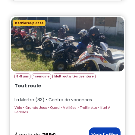
Dernières places
6-11 ans
1 semaine
Multi activités aventure
Tout roule
La Martre (83) • Centre de vacances
Vélo • Grands Jeux • Quad • Veillées • Trottinette • Kart À
Pédales
À partir de
769€
Voir l'offre