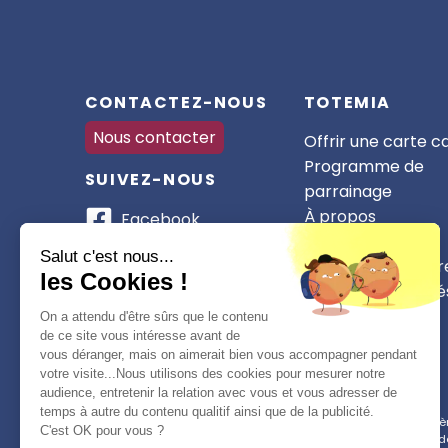
CONTACTEZ-NOUS
TOTEMIA
Nous contacter
Offrir une carte 
Programme de
SUIVEZ-NOUS
parrainage
À propos
Facebook
Nos partenaires
Instagram
Salut c'est nous...
Devenir partenair
les Cookies !
CSE et collectivité
WhatsApp
On a attendu d'être sûrs que le contenu
TikTok
de ce site vous intéresse avant de
vous déranger, mais on aimerait bien vous accompagner pendant
votre visite...Nous utilisons des cookies pour mesurer notre
audience, entretenir la relation avec vous et vous adresser de
temps à autre du contenu qualitif ainsi que de la publicité.
Conformément à la réglementation applicable en matière 
C'est OK pour vous ?
d