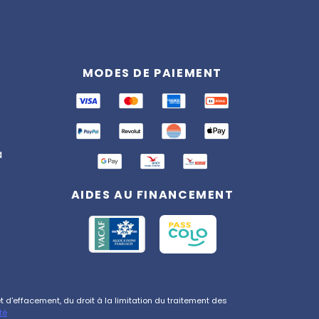
Assistant
Totemia
MODES DE PAIEMENT
En ligne
Bonjour ! 👋 Je suis l'assistant
Totemia. Posez-moi vos
questions sur nos séjours !
a
AIDES AU FINANCEMENT
d'effacement, du droit à la limitation du traitement des
té