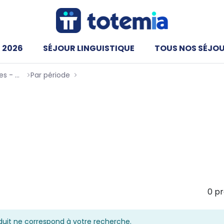
 2026
SÉJOUR LINGUISTIQUE
TOUS NOS SÉJO
Les Meilleures Colonies de vacances - Totemia
Par période
Pâques - NEW
es à Pâques
l’occasion idéale de profiter de l’arrivée des beaux jours
acances de Pâques permettent de pratiquer des activités
 montagnes toujours enneigés.
0 pr
uit ne correspond à votre recherche.