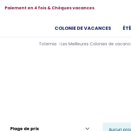
Paiement en 4 fois & Chèques vacances
COLONIE DE VACANCES
ÉTÉ
Totemia
Colonies de vacanc
Enfants & Ados
Partir en colonie de vacances à Pâques est 
découverte de nouvelles activités ! Les v
températures douces et aux sommets des
Plage de prix
Aucun prod